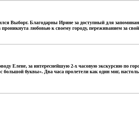
лся Выборг. Благодарны Ирине за доступный для запоминани
да проникнута любовью к своему городу, переживанием за свой
ду Елене, за интереснейшую 2-х часовую экскурсию по город
«с большой буквы». Два часа пролетели как один миг, насто